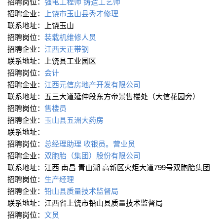
招聘岗位：
强电工程师
铸造工艺师
招聘企业：
上饶市玉山县秀才修理
联系地址：上饶玉山
招聘岗位：
装载机维修人员
招聘企业：
江西天正带钢
联系地址：上饶县工业园区
招聘岗位：
会计
招聘企业：
江西元信房地产开发有限公司
联系地址：五三大道延伸段东方帝景售楼处（大信花园旁）
招聘岗位：
售楼员
招聘企业：
玉山县五洲大药房
联系地址：
招聘岗位：
总经理助理
收银员。营业员
招聘企业：
双胞胎（集团）股份有限公司
联系地址：江西 南昌 青山湖 高新区火炬大道799号双胞胎集团
招聘岗位：
生产经理
招聘企业：
铅山县质量技术监督局
联系地址：江西省上饶市铅山县质量技术监督局
招聘岗位：
文员