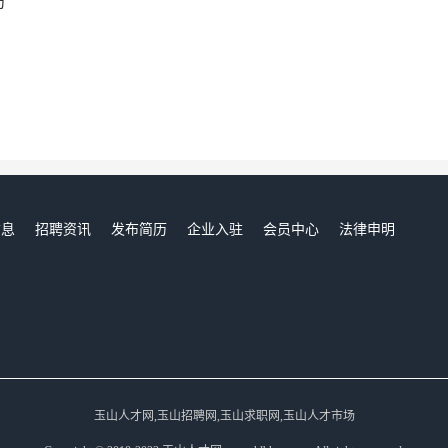
局
信息
招聘资讯
发布简历
企业入驻
会员中心
法律申明
们
玉山人才网,玉山招聘网,玉山求职网,玉山人才市场