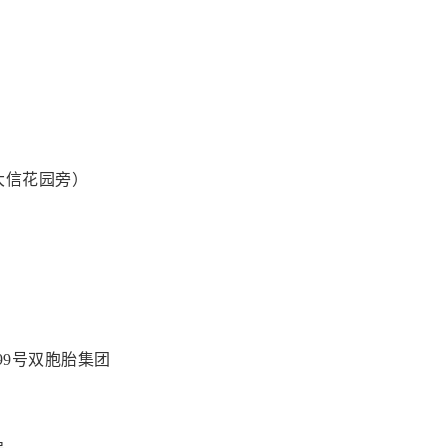
大信花园旁）
99号双胞胎集团