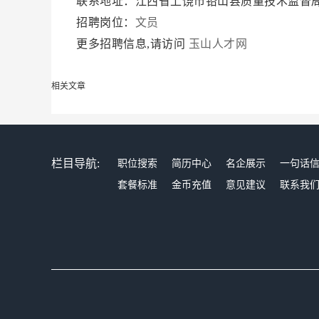
联系地址：江西省上饶市铅山县质量技术监督
招聘岗位：
文员
更多招聘信息,请访问
玉山人才网
相关文章
栏目导航:
职位搜索
简历中心
名企展示
一句话
套餐标准
金币充值
意见建议
联系我