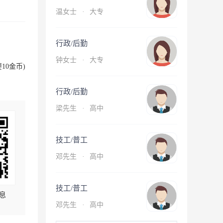
温女士
·
大专
行政/后勤
钟女士
·
大专
10金币)
行政/后勤
梁先生
·
高中
技工/普工
邓先生
·
高中
技工/普工
息
邓先生
·
高中