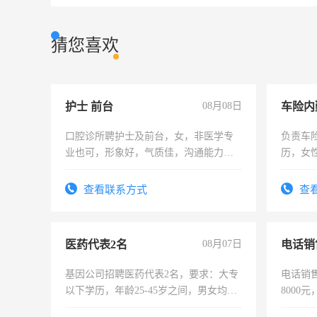
猜您喜欢
护士 前台
08月08日
车险内
口腔诊所聘护士及前台，女，非医学专
负责车
业也可，形象好，气质佳，沟通能力
历，女性
强。面试，周日休息。
操作，
试用期1
查看联系方式
查
医药代表2名
08月07日
电话销
基因公司招聘医药代表2名，要求：大专
电话销售
以下学历，年龄25-45岁之间，男女均
8000
可，需要具有营销经验，从事过医药代