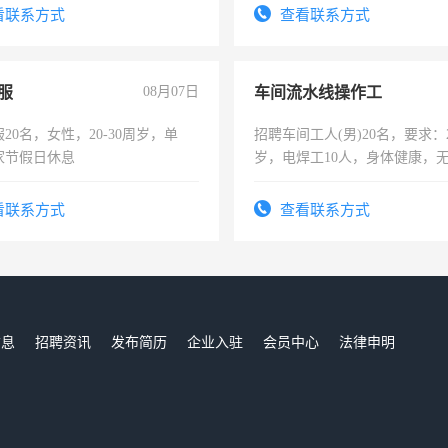
看联系方式
查看联系方式
服
08月07日
车间流水线操作工
20名，女性，20-30周岁，单
招聘车间工人(男)20名，要求：2
家节假日休息
岁，电焊工10人，身体健康，
好。薪资：4500-7000元，标
宿，免费发放劳保用品，两班
看联系方式
查看联系方式
25号准时发放工资，工作时间1
信息
招聘资讯
发布简历
企业入驻
会员中心
法律申明
们