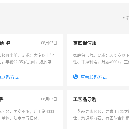
查
勤1名
08月07日
家庭保洁师
险报价出单，要求：大专以上学
家庭保洁师。要求：50周岁以
，年龄22-35岁之间，熟悉电脑
性、干净利索，月薪4000+，
工作态度认真，具有团队精神，
时间灵活，不需坐班，适合宝
-3个月，转正后交纳五险，
太太等。
看联系方式
查看联系方式
售
08月07日
工艺品导购
50名，男女不限，月工资4000-
工艺品导购10名，要求;18-35
元，单休，法定节假日休。
佳，沟通能力强，有团队合作
上进心，有工作经验者优先！