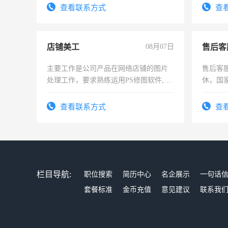
表或者有医学资质的优先，底薪+绩效，
查看联系方式
查
交五险。
店铺美工
08月07日
售后客
主要工作是公司产品在网络店铺的图片
售后客服
处理工作，要求熟练运用PS修图软件,工
休，国
作时间每天8小时，待遇优厚。
查看联系方式
查
栏目导航:
职位搜索
简历中心
名企展示
一句话
套餐标准
金币充值
意见建议
联系我