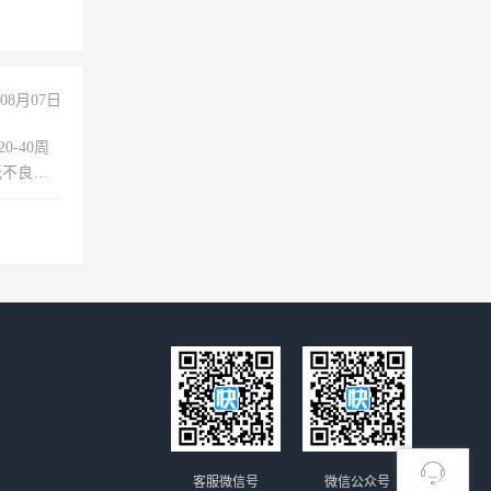
08月07日
0-40周
无不良嗜
准八人间住
倒，每月
0小时
客服微信号
微信公众号