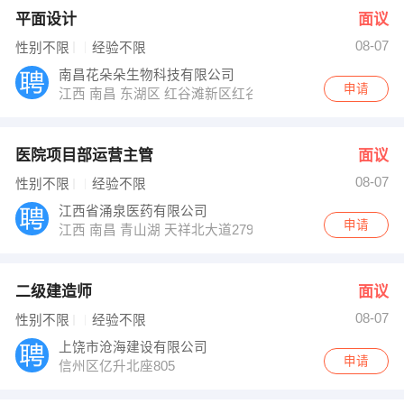
平面设计
面议
08-07
性别不限
经验不限
南昌花朵朵生物科技有限公司
申请
江西 南昌 东湖区 红谷滩新区红谷中大道汉昀孵化器2楼
医院项目部运营主管
面议
08-07
性别不限
经验不限
江西省涌泉医药有限公司
申请
江西 南昌 青山湖 天祥北大道2799号佳海产业园 100＃ 
二级建造师
面议
08-07
性别不限
经验不限
上饶市沧海建设有限公司
申请
信州区亿升北座805