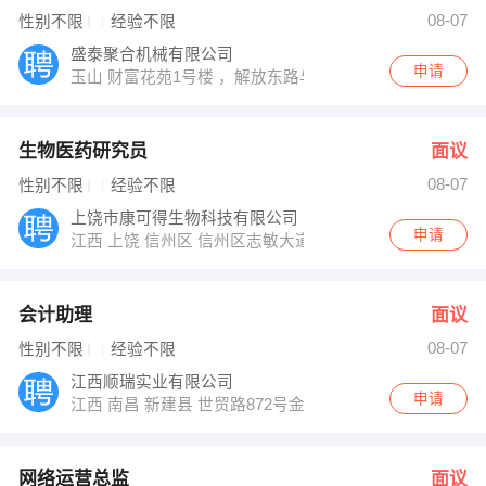
陈先生 发布 [软件开发部工程师 ] 招聘信息
08-07
性别不限
经验不限
【上饶市宏冠暖通设备有限公司 】 强势入驻
盛泰聚合机械有限公司
申请
玉山 财富花苑1号楼 ，解放东路与玉虹路交汇处
生物医药研究员
面议
08-07
性别不限
经验不限
上饶市康可得生物科技有限公司
申请
江西 上饶 信州区 信州区志敏大道401号（上饶师院内）
会计助理
面议
08-07
性别不限
经验不限
江西顺瑞实业有限公司
申请
江西 南昌 新建县 世贸路872号金涛大厦
网络运营总监
面议