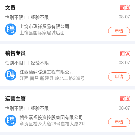
文员
面议
08-07
性别不限
经验不限
上饶市琪祥贸易有限公司
申请
上饶县国际家居城后面
销售专员
面议
08-07
性别不限
经验不限
江西涵纳暖通工程有限公司
申请
江西 南昌 新建县 岭北二路288号联泰棕榈庄园＃16-105
运营主管
面议
08-07
性别不限
经验不限
赣州嘉福投资控股集团有限公司
申请
章贡区橙乡大道28号嘉福大厦21楼